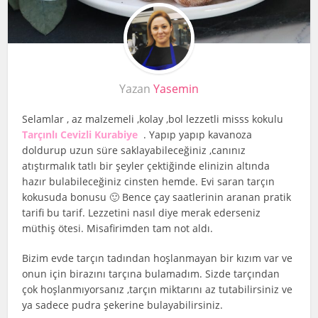
Yazan
Yasemin
Selamlar , az malzemeli ,kolay ,bol lezzetli misss kokulu
Tarçınlı Cevizli Kurabiye
. Yapıp yapıp kavanoza
doldurup uzun süre saklayabileceğiniz ,canınız
atıştırmalık tatlı bir şeyler çektiğinde elinizin altında
hazır bulabileceğiniz cinsten hemde. Evi saran tarçın
kokusuda bonusu 🙂 Bence çay saatlerinin aranan pratik
tarifi bu tarif. Lezzetini nasıl diye merak ederseniz
müthiş ötesi. Misafirimden tam not aldı.
Bizim evde tarçın tadından hoşlanmayan bir kızım var ve
onun için birazını tarçına bulamadım. Sizde tarçından
çok hoşlanmıyorsanız ,tarçın miktarını az tutabilirsiniz ve
ya sadece pudra şekerine bulayabilirsiniz.