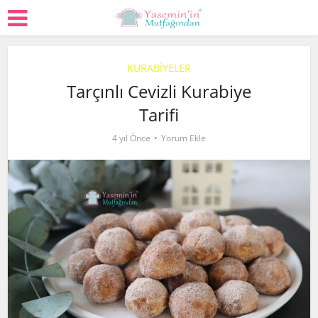
KURABİYELER
Tarçınlı Cevizli Kurabiye
Tarifi
4 yıl Önce
Yorum Ekle