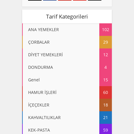
Tarif Kategorileri
ANA YEMEKLER
102
ÇORBALAR
29
DİYET YEMEKLERİ
12
DONDURMA
4
Genel
15
HAMUR İŞLERİ
60
İÇEÇEKLER
18
KAHVALTILIKLAR
21
KEK-PASTA
59