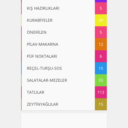
KIŞ HAZIRLIKLARI
5
KURABİYELER
49
ÖNERİLEN
5
PİLAV-MAKARNA
12
PÜF NOKTALARI
6
REÇEL-TURŞU-SOS
15
SALATALAR-MEZELER
55
TATLILAR
113
ZEYTİNYAĞLILAR
15