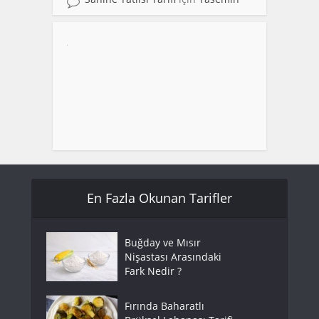
En Fazla Okunan Tarifler
Buğday ve Mısır
Nişastası Arasındaki
Fark Nedir ?
Fırında Baharatlı