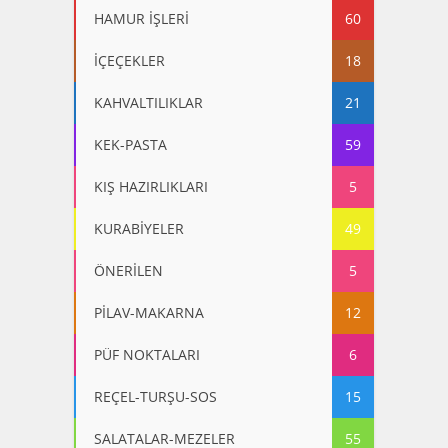
HAMUR İŞLERİ
60
İÇEÇEKLER
18
KAHVALTILIKLAR
21
KEK-PASTA
59
KIŞ HAZIRLIKLARI
5
KURABİYELER
49
ÖNERİLEN
5
PİLAV-MAKARNA
12
PÜF NOKTALARI
6
REÇEL-TURŞU-SOS
15
SALATALAR-MEZELER
55