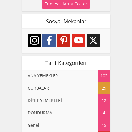
Tüm Yazılarını Göster
Sosyal Mekanlar
Tarif Kategorileri
ANA YEMEKLER
102
ÇORBALAR
29
DİYET YEMEKLERİ
12
DONDURMA
4
Genel
15