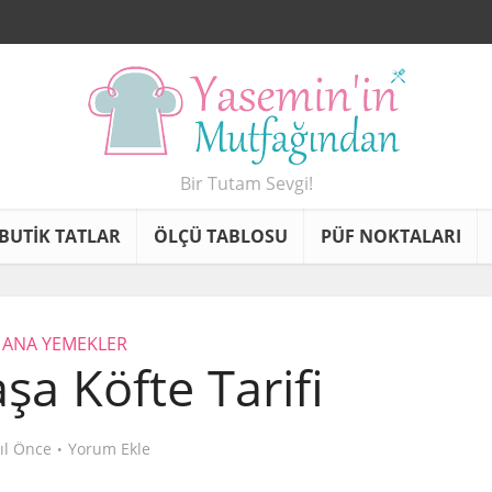
Bir Tutam Sevgi!
BUTİK TATLAR
ÖLÇÜ TABLOSU
PÜF NOKTALARI
ANA YEMEKLER
a Köfte Tarifi
yıl Önce
Yorum Ekle