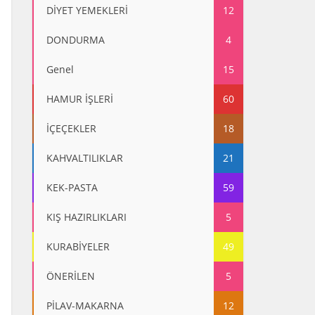
DİYET YEMEKLERİ
12
DONDURMA
4
Genel
15
HAMUR İŞLERİ
60
İÇEÇEKLER
18
KAHVALTILIKLAR
21
KEK-PASTA
59
KIŞ HAZIRLIKLARI
5
KURABİYELER
49
ÖNERİLEN
5
PİLAV-MAKARNA
12