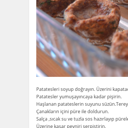
Patatesleri soyup doğrayın. Üzerini kapatac
Patatesler yumuşayıncaya kadar pişirin.
Haşlanan patateslerin suyunu süzün.Tereyağ
Çanakların içini püre ile doldurun.
Salça ,sıcak su ve tuzla sos hazırlayıp pür
Üzerine kaşar peyniri serpiştirin.