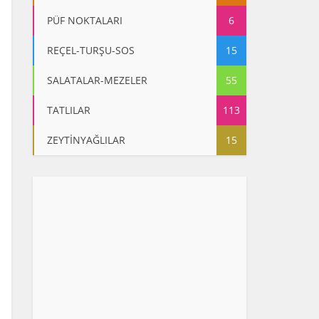
PÜF NOKTALARI
6
REÇEL-TURŞU-SOS
15
SALATALAR-MEZELER
55
TATLILAR
113
ZEYTİNYAĞLILAR
15