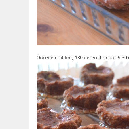
Önceden ısıtılmış 180 derece fırında 25-30 d