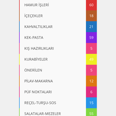
HAMUR İŞLERİ
60
İÇEÇEKLER
18
KAHVALTILIKLAR
21
KEK-PASTA
59
KIŞ HAZIRLIKLARI
5
KURABİYELER
49
ÖNERİLEN
5
PİLAV-MAKARNA
12
PÜF NOKTALARI
6
REÇEL-TURŞU-SOS
15
SALATALAR-MEZELER
55