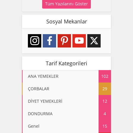
Tüm Yazılarını Göster
Sosyal Mekanlar
Tarif Kategorileri
ANA YEMEKLER
102
ÇORBALAR
29
DİYET YEMEKLERİ
12
DONDURMA
4
Genel
15