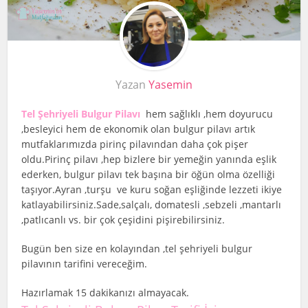
Yazan
Yasemin
Tel Şehriyeli Bulgur Pilav
ı
hem sağlıklı ,hem doyurucu
,besleyici hem de ekonomik olan bulgur pilavı artık
mutfaklarımızda pirinç pilavından daha çok pişer
oldu.Pirinç pilavı ,hep bizlere bir yemeğin yanında eşlik
ederken, bulgur pilavı tek başına bir öğün olma özelliği
taşıyor.Ayran ,turşu ve kuru soğan eşliğinde lezzeti ikiye
katlayabilirsiniz.Sade,salçalı, domatesli ,sebzeli ,mantarlı
,patlıcanlı vs. bir çok çeşidini pişirebilirsiniz.
Bugün ben size en kolayından ,tel şehriyeli bulgur
pilavının tarifini vereceğim.
Hazırlamak 15 dakikanızı almayacak.