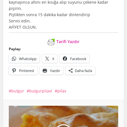
kaynayınca altını en kısığa alıp suyunu çekene kadar
pişirin.
Piştikten sonra 15 dakika kadar dinlendirip
Servis edin.
AFİYET OLSUN.
Tarifi Yazdır
Paylaş:
WhatsApp
X
Facebook
Pinterest
Yazdır
Daha fazla
bulgur
bulgurpilavi
pilav