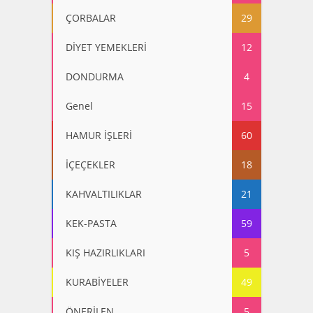
ÇORBALAR
29
DİYET YEMEKLERİ
12
DONDURMA
4
Genel
15
HAMUR İŞLERİ
60
İÇEÇEKLER
18
KAHVALTILIKLAR
21
KEK-PASTA
59
KIŞ HAZIRLIKLARI
5
KURABİYELER
49
ÖNERİLEN
5