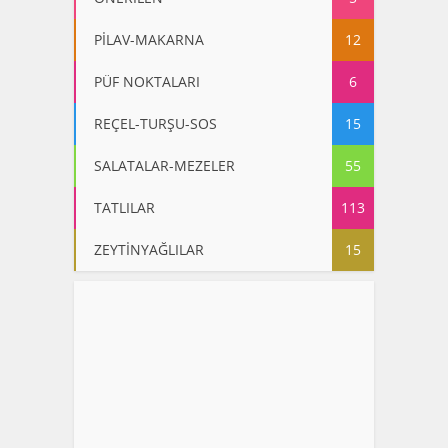
PİLAV-MAKARNA
12
PÜF NOKTALARI
6
REÇEL-TURŞU-SOS
15
SALATALAR-MEZELER
55
TATLILAR
113
ZEYTİNYAĞLILAR
15