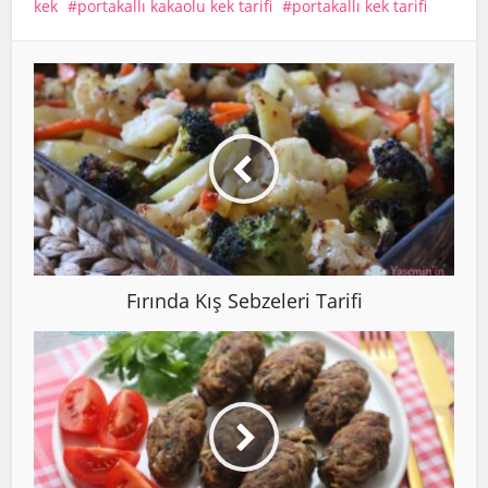
kek
portakallı kakaolu kek tarifi
portakallı kek tarifi
Fırında Kış Sebzeleri Tarifi