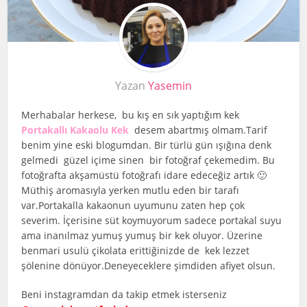
Yazan
Yasemin
Merhabalar herkese, bu kış en sık yaptığım kek
Portakallı Kakaolu Kek
desem abartmış olmam.Tarif
benim yine eski blogumdan. Bir türlü gün ışığına denk
gelmedi güzel içime sinen bir fotoğraf çekemedim. Bu
fotoğrafta akşamüstü fotoğrafı idare edeceğiz artık 🙂
Müthiş aromasıyla yerken mutlu eden bir tarafı
var.Portakalla kakaonun uyumunu zaten hep çok
severim. İçerisine süt koymuyorum sadece portakal suyu
ama inanılmaz yumuş yumuş bir kek oluyor. Üzerine
benmari usulü çikolata erittiğinizde de kek lezzet
şölenine dönüyor.Deneyeceklere şimdiden afiyet olsun.
Beni instagramdan da takip etmek isterseniz