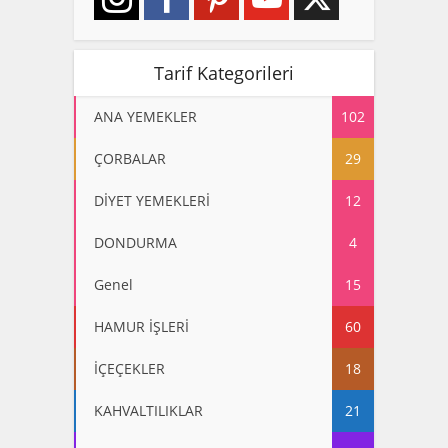
Tarif Kategorileri
ANA YEMEKLER
102
ÇORBALAR
29
DİYET YEMEKLERİ
12
DONDURMA
4
Genel
15
HAMUR İŞLERİ
60
İÇEÇEKLER
18
KAHVALTILIKLAR
21