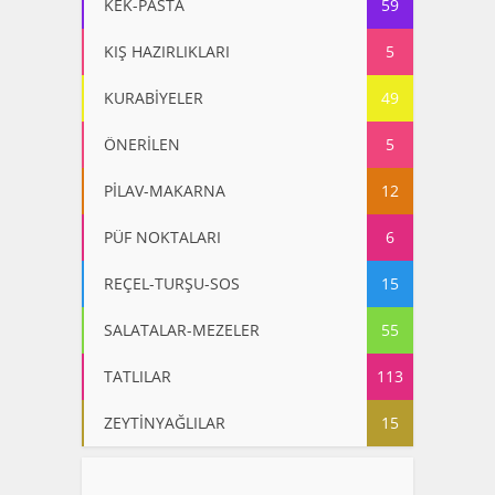
KEK-PASTA
59
KIŞ HAZIRLIKLARI
5
KURABİYELER
49
ÖNERİLEN
5
PİLAV-MAKARNA
12
PÜF NOKTALARI
6
REÇEL-TURŞU-SOS
15
SALATALAR-MEZELER
55
TATLILAR
113
ZEYTİNYAĞLILAR
15