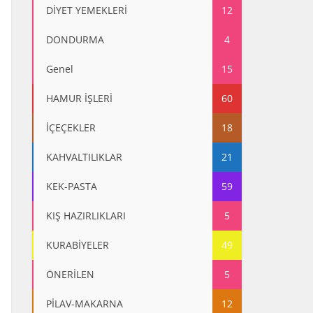
DİYET YEMEKLERİ
12
DONDURMA
4
Genel
15
HAMUR İŞLERİ
60
İÇEÇEKLER
18
KAHVALTILIKLAR
21
KEK-PASTA
59
KIŞ HAZIRLIKLARI
5
KURABİYELER
49
ÖNERİLEN
5
PİLAV-MAKARNA
12