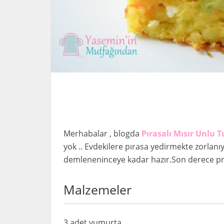
Merhabalar , blogda
Pırasalı Mısır Unlu 
yok .. Evdekilere pırasa yedirmekte zorlanıyo
demleneninceye kadar hazır.Son derece pra
Malzemeler
3 adet yumurta