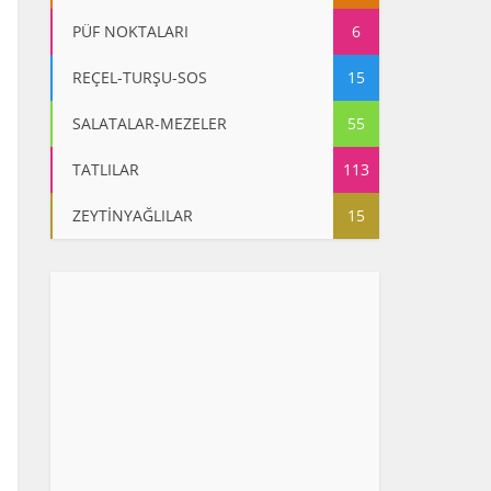
PÜF NOKTALARI
6
REÇEL-TURŞU-SOS
15
SALATALAR-MEZELER
55
TATLILAR
113
ZEYTİNYAĞLILAR
15