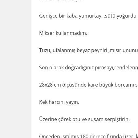
Genişce bir kaba yumurtayı ,sütü,yoğurdu ,sıv
Mikser kullanmadım.
Tuzu, ufalanmış beyaz peyniri ,mısır ununu 
Son olarak doğradığınız pırasayı,rendelenmi
28x28 cm ölçüsünde kare büyük borcamı sıv
Kek harcını yayın.
Üzerine çörek otu ve susam serpiştirin.
Önceden ısıtılmış 180 derece fırında üzeri k