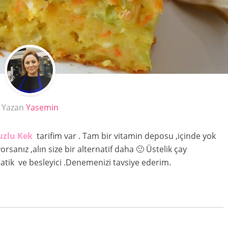
Yazan
Yasemin
Tuzlu Kek
tarifim var . Tam bir vitamin deposu ,içinde yok
rsanız ,alın size bir alternatif daha 🙂 Üstelik çay
tik ve besleyici .Denemenizi tavsiye ederim.