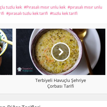
çlu tuzlu kek
Pırasalı mısır unlu kek
pırasalı mısır unlu
ifi
pırasalı tuzlu kek tarifi
tuzlu kek tarifi
Terbiyeli Havuçlu Şehriye
Çorbası Tarifi