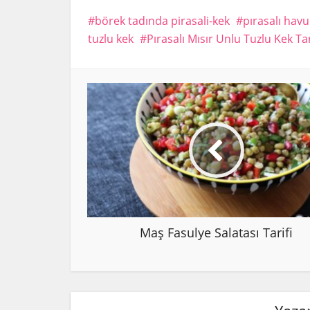
börek tadında pirasali-kek
pırasalı havu
tuzlu kek
Pırasalı Mısır Unlu Tuzlu Kek Tar
Maş Fasulye Salatası Tarifi