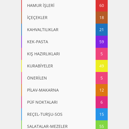
HAMUR İŞLERİ
60
İÇEÇEKLER
18
KAHVALTILIKLAR
21
KEK-PASTA
59
KIŞ HAZIRLIKLARI
5
KURABİYELER
49
ÖNERİLEN
5
PİLAV-MAKARNA
12
PÜF NOKTALARI
6
REÇEL-TURŞU-SOS
15
SALATALAR-MEZELER
55