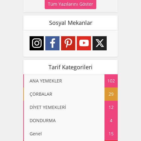
Tüm Yazılarını Göster
Sosyal Mekanlar
Tarif Kategorileri
ANA YEMEKLER
102
ÇORBALAR
29
DİYET YEMEKLERİ
12
DONDURMA
4
Genel
15