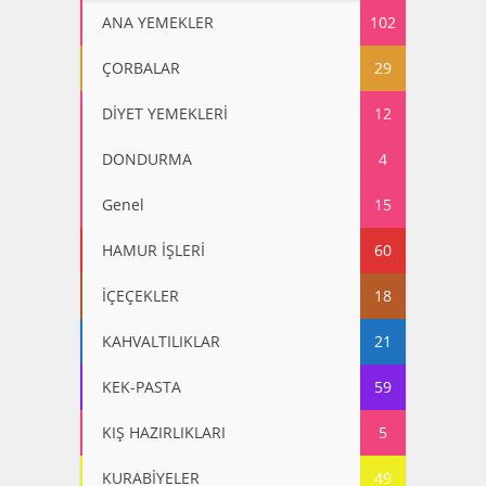
ANA YEMEKLER
102
ÇORBALAR
29
DİYET YEMEKLERİ
12
DONDURMA
4
Genel
15
HAMUR İŞLERİ
60
İÇEÇEKLER
18
KAHVALTILIKLAR
21
KEK-PASTA
59
KIŞ HAZIRLIKLARI
5
KURABİYELER
49