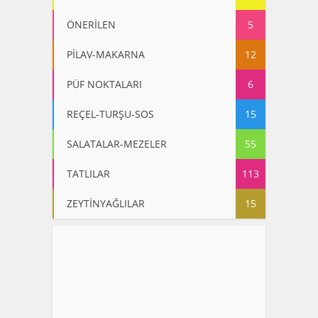
ÖNERİLEN
5
PİLAV-MAKARNA
12
PÜF NOKTALARI
6
REÇEL-TURŞU-SOS
15
SALATALAR-MEZELER
55
TATLILAR
113
ZEYTİNYAĞLILAR
15