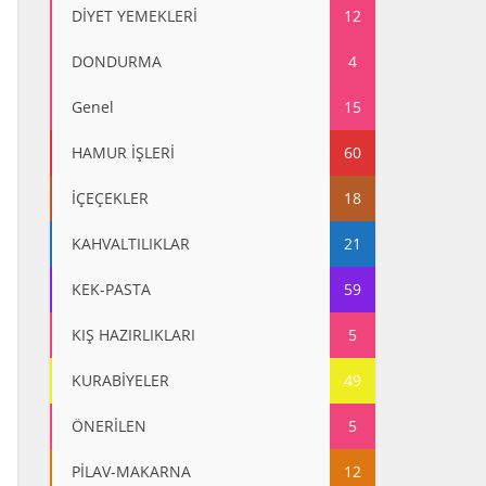
DİYET YEMEKLERİ
12
DONDURMA
4
Genel
15
HAMUR İŞLERİ
60
İÇEÇEKLER
18
KAHVALTILIKLAR
21
KEK-PASTA
59
KIŞ HAZIRLIKLARI
5
KURABİYELER
49
ÖNERİLEN
5
PİLAV-MAKARNA
12