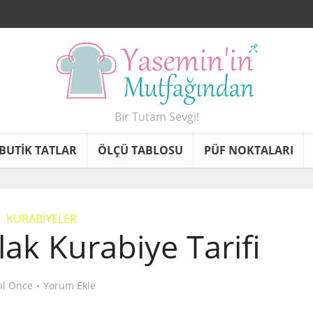
Bir Tutam Sevgi!
BUTİK TATLAR
ÖLÇÜ TABLOSU
PÜF NOKTALARI
KURABİYELER
ak Kurabiye Tarifi
yıl Önce
Yorum Ekle