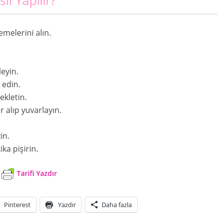
elerini alın.
eyin.
 edin.
ekletin.
 alıp yuvarlayın.
in.
ka pişirin.
Tarifi Yazdır
Pinterest
Yazdır
Daha fazla