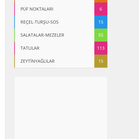
PÜF NOKTALARI
6
REÇEL-TURŞU-SOS
15
SALATALAR-MEZELER
55
TATLILAR
113
ZEYTİNYAĞLILAR
15