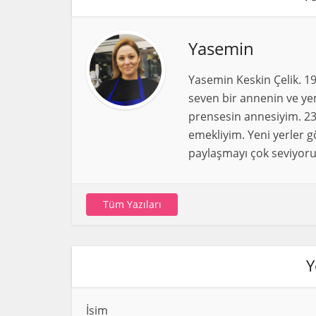
Yasemin
Yasemin Keskin Çelik. 1
seven bir annenin ve yem
prensesin annesiyim. 23
emekliyim. Yeni yerler g
paylaşmayı çok seviyoru
Tüm Yazıları
Y
İsim