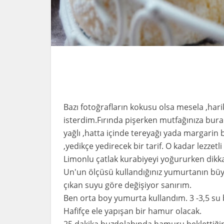
Bazı fotoğrafların kokusu olsa mesela ,har
isterdim.Fırında pişerken mutfağınıza buram 
yağlı ,hatta içinde tereyağı yada margarin
,yedikçe yedirecek bir tarif. O kadar lezzetli
Limonlu çatlak kurabiyeyi yoğururken dikk
Un'un ölçüsü kullandığınız yumurtanın bü
çıkan suyu göre değişiyor sanırım.
Ben orta boy yumurta kullandım. 3 -3,5 su 
Hafifçe ele yapışan bir hamur olacak.
25 dakika buzdolabında hamuru beklettiğini