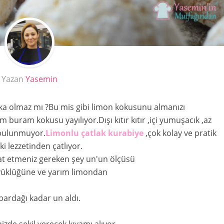
Yazan
Yasemin
ika olmaz mı ?Bu mis gibi limon kokusunu almanızı
buram kokusu yayılıyor.Dışı kıtır kıtır ,içi yumuşacık ,az
 bulunmuyor.
Limonlu çatlak kurabiye
,çok kolay ve pratik
 ki lezzetinden çatlıyor.
at etmeniz gereken şey un'un ölçüsü
yüklüğüne ve yarım limondan
bardağı kadar un aldı.
zde şekil verecek kıvamı alıyor.