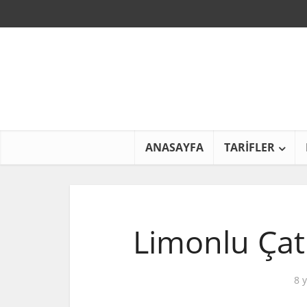
ANASAYFA
TARİFLER
Limonlu Çatl
8 