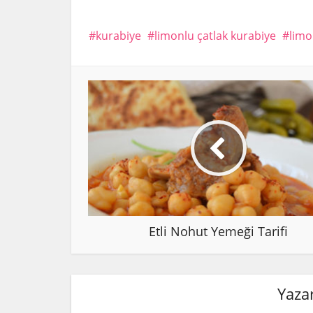
kurabiye
limonlu çatlak kurabiye
limo
Etli Nohut Yemeği Tarifi
Yazar