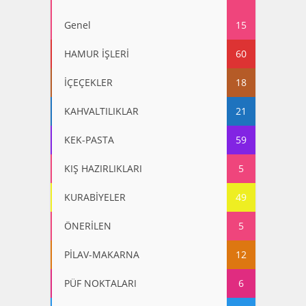
Genel
15
HAMUR İŞLERİ
60
İÇEÇEKLER
18
KAHVALTILIKLAR
21
KEK-PASTA
59
KIŞ HAZIRLIKLARI
5
KURABİYELER
49
ÖNERİLEN
5
PİLAV-MAKARNA
12
PÜF NOKTALARI
6