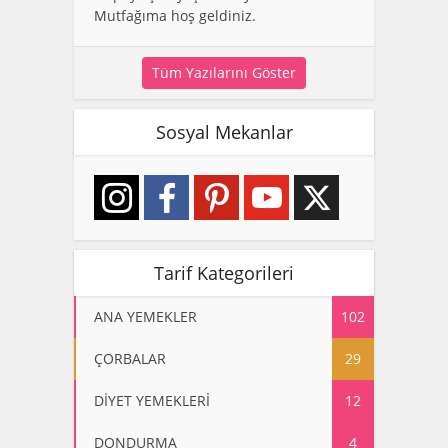
Mutfağıma hoş geldiniz.
Tüm Yazılarını Göster
Sosyal Mekanlar
Tarif Kategorileri
ANA YEMEKLER
102
ÇORBALAR
29
DİYET YEMEKLERİ
12
DONDURMA
4