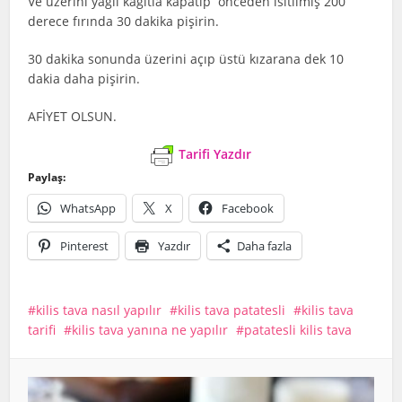
Ve üzerini yağlı kağıtla kapatıp önceden ısıtılmış 200
derece fırında 30 dakika pişirin.
30 dakika sonunda üzerini açıp üstü kızarana dek 10
dakia daha pişirin.
AFİYET OLSUN.
Tarifi Yazdır
Paylaş:
WhatsApp
X
Facebook
Pinterest
Yazdır
Daha fazla
kilis tava nasıl yapılır
kilis tava patatesli
kilis tava
tarifi
kilis tava yanına ne yapılır
patatesli kilis tava