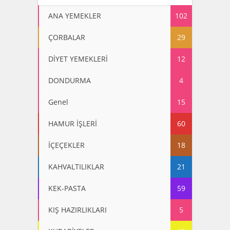
ANA YEMEKLER
102
ÇORBALAR
29
DİYET YEMEKLERİ
12
DONDURMA
4
Genel
15
HAMUR İŞLERİ
60
İÇEÇEKLER
18
KAHVALTILIKLAR
21
KEK-PASTA
59
KIŞ HAZIRLIKLARI
5