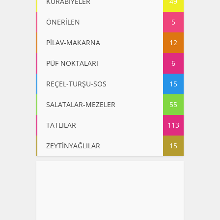
KURABİYELER
49
ÖNERİLEN
5
PİLAV-MAKARNA
12
PÜF NOKTALARI
6
REÇEL-TURŞU-SOS
15
SALATALAR-MEZELER
55
TATLILAR
113
ZEYTİNYAĞLILAR
15