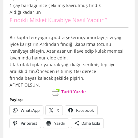
1 çay bardağı ince çekilmiş kavrulmuş fındık
Aldığı kadar un
Fındıklı Misket Kurabiye Nasıl Yapılır ?
Bir kapta tereyağını ,pudra şekerini,yumurtayı ,sıvı yağı
iyice karıştırın.Ardından fındığı ,kabartma tozunu
,vanilyayı ekleyin. Azar azar un ilave edip kulak memesi
kıvamında hamur elde edin.
Ufak ufak toplar yaparak yağlı kağıt serilmiş tepsiye
aralıklı dizin.Önceden ısıtılmış 160 derece
fırında beyaz kalacak şekilde pişirin.
AFİYET OLSUN.
Tarifi Yazdır
Paylaş:
WhatsApp
X
Facebook
Pinterest
Yazdır
Daha fazla