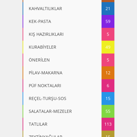
KAHVALTILIKLAR
21
KEK-PASTA
59
KIŞ HAZIRLIKLARI
5
KURABİYELER
49
ÖNERİLEN
5
PİLAV-MAKARNA
12
PÜF NOKTALARI
6
REÇEL-TURŞU-SOS
15
SALATALAR-MEZELER
55
TATLILAR
113
ZEYTİNYAĞLILAR
15