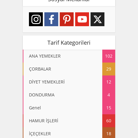
Tarif Kategorileri
ANA YEMEKLER
102
ÇORBALAR
29
DİYET YEMEKLERİ
12
DONDURMA
4
Genel
15
HAMUR İŞLERİ
60
İÇEÇEKLER
18