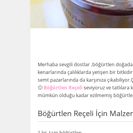
Merhaba sevgili dostlar ,böğürtlen doğada
kenarlarında çalılıklarda yetişen bir bitkid
semt pazarlarında da karşınıza çıkabiliyor
🙂
Böğürtlen
Reçeli
s
eviyoruz ve tatlılara 
mümkün olduğu kadar ezilmemiş böğürtlenle
Böğürtlen Reçeli İçin Malze
1 kg. taze böğürtlen