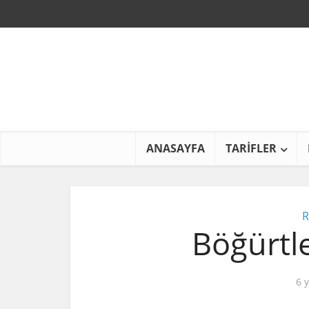
ANASAYFA
TARİFLER
R
Böğürtle
6 