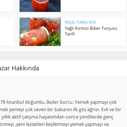
REÇEL-TURŞU-SOS
Yağlı Kırmızı Biber Turşusu
Tarifi
azar Hakkında
978 İstanbul doğumlu..İkizler burcu. Yemek yapmayı çok
ek yemeyi çok seven bir babanın ilk göz ağrısı. Evli ve bir
 yıllık aktif çalışma hayatımdan sonra şimdilerde genç
örmeyi ,yeni lezzetleri keşfetmeyi yemek yapmayı ve