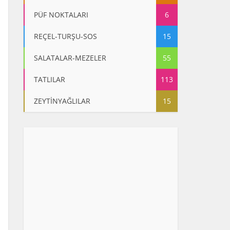
PÜF NOKTALARI
6
REÇEL-TURŞU-SOS
15
SALATALAR-MEZELER
55
TATLILAR
113
ZEYTİNYAĞLILAR
15