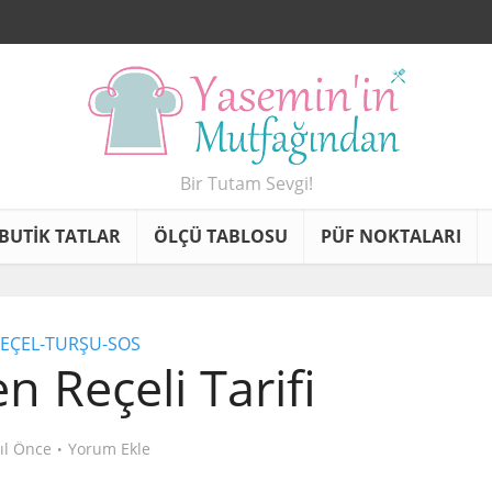
Bir Tutam Sevgi!
BUTİK TATLAR
ÖLÇÜ TABLOSU
PÜF NOKTALARI
EÇEL-TURŞU-SOS
n Reçeli Tarifi
yıl Önce
Yorum Ekle