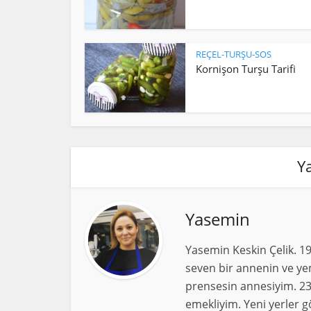
REÇEL-TURŞU-SOS
Kornişon Turşu Tarifi
Y
Yasemin
Yasemin Keskin Çelik. 1
seven bir annenin ve yem
prensesin annesiyim. 23
emekliyim. Yeni yerler g