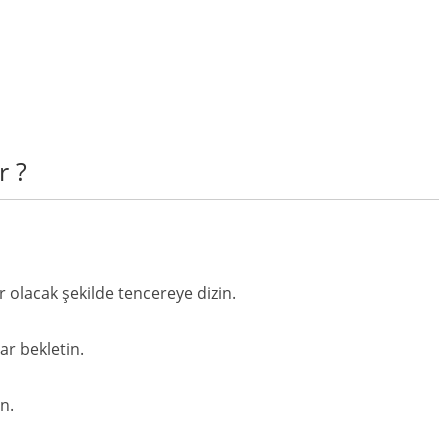
r ?
r olacak şekilde tencereye dizin.
r bekletin.
n.