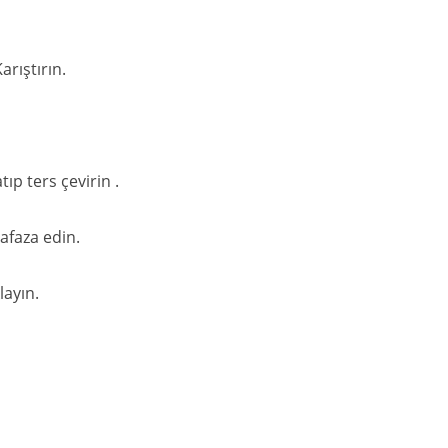
rıştırın.
ıp ters çevirin .
afaza edin.
ayın.