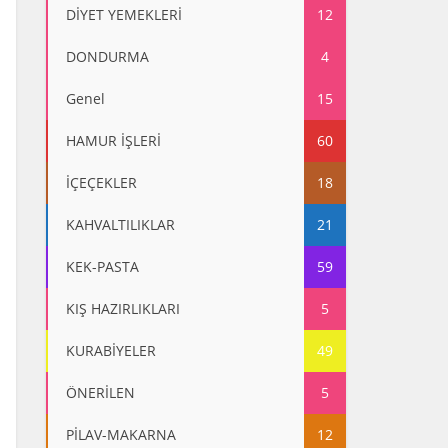
DİYET YEMEKLERİ
12
DONDURMA
4
Genel
15
HAMUR İŞLERİ
60
İÇEÇEKLER
18
KAHVALTILIKLAR
21
KEK-PASTA
59
KIŞ HAZIRLIKLARI
5
KURABİYELER
49
ÖNERİLEN
5
PİLAV-MAKARNA
12