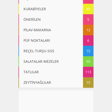
KIŞ HAZIRLIKLARI
5
KURABİYELER
49
ÖNERİLEN
5
PİLAV-MAKARNA
12
PÜF NOKTALARI
6
REÇEL-TURŞU-SOS
15
SALATALAR-MEZELER
55
TATLILAR
113
ZEYTİNYAĞLILAR
15