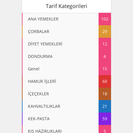
Tarif Kategorileri
ANA YEMEKLER
102
ÇORBALAR
29
DİYET YEMEKLERİ
12
DONDURMA
4
Genel
15
HAMUR İŞLERİ
60
İÇEÇEKLER
18
KAHVALTILIKLAR
21
KEK-PASTA
59