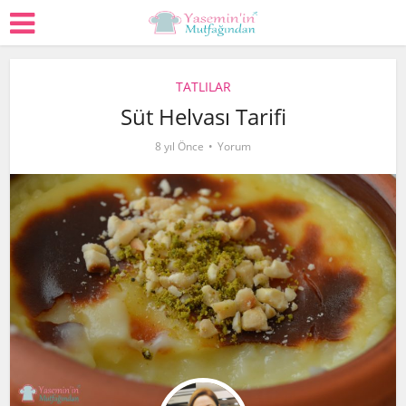
TATLILAR
Süt Helvası Tarifi
8 yıl Önce
Yorum