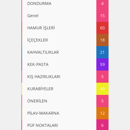
DONDURMA
4
Genel
15
HAMUR İŞLERİ
60
İÇEÇEKLER
18
KAHVALTILIKLAR
21
KEK-PASTA
59
KIŞ HAZIRLIKLARI
5
KURABİYELER
49
ÖNERİLEN
5
PİLAV-MAKARNA
12
PÜF NOKTALARI
6