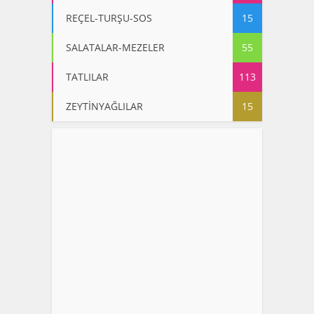
REÇEL-TURŞU-SOS
15
SALATALAR-MEZELER
55
TATLILAR
113
ZEYTİNYAĞLILAR
15