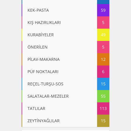
KEK-PASTA
59
KIŞ HAZIRLIKLARI
5
KURABİYELER
49
ÖNERİLEN
5
PİLAV-MAKARNA
12
PÜF NOKTALARI
6
REÇEL-TURŞU-SOS
15
SALATALAR-MEZELER
55
TATLILAR
113
ZEYTİNYAĞLILAR
15