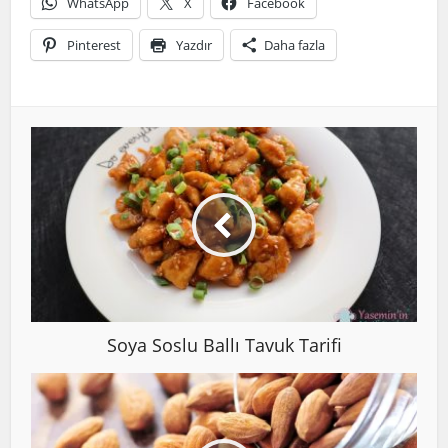
WhatsApp
X
Facebook
Pinterest
Yazdır
Daha fazla
Soya Soslu Ballı Tavuk Tarifi