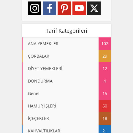
Tarif Kategorileri
ANA YEMEKLER
102
ÇORBALAR
29
DİYET YEMEKLERİ
12
DONDURMA
4
Genel
15
HAMUR İŞLERİ
60
İÇEÇEKLER
18
KAHVALTILIKLAR
21