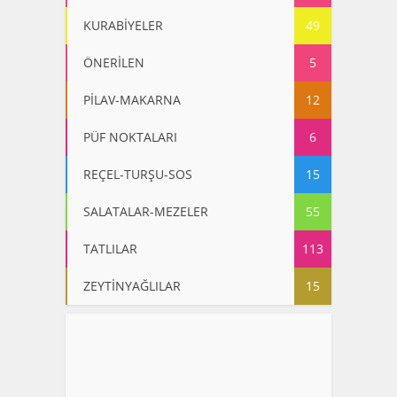
KURABİYELER
49
ÖNERİLEN
5
PİLAV-MAKARNA
12
PÜF NOKTALARI
6
REÇEL-TURŞU-SOS
15
SALATALAR-MEZELER
55
TATLILAR
113
ZEYTİNYAĞLILAR
15