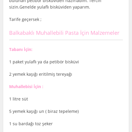
bulunan petibör bisküviden hazırladım. Tercih
sizin.Genelde yulaflı bisküviden yaparım.
Tarife geçersek ;
Balkabaklı Muhallebili Pasta İçin Malzemeler
Tabanı İçin:
1 paket yulaflı ya da petibör bisküvi
2 yemek kaşığı eritilmiş tereyağı
Muhallebisi İçin :
1 litre süt
5 yemek kaşığı un ( biraz tepeleme)
1 su bardağı toz şeker