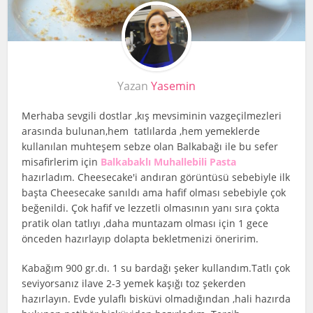
Yazan
Yasemin
Merhaba sevgili dostlar ,kış mevsiminin vazgeçilmezleri
arasında bulunan,hem tatlılarda ,hem yemeklerde
kullanılan muhteşem sebze olan Balkabağı ile bu sefer
misafirlerim için
Balkabaklı Muhallebili Pasta
hazırladım. Cheesecake'i andıran görüntüsü sebebiyle ilk
başta Cheesecake sanıldı ama hafif olması sebebiyle çok
beğenildi. Çok hafif ve lezzetli olmasının yanı sıra çokta
pratik olan tatlıyı ,daha muntazam olması için 1 gece
önceden hazırlayıp dolapta bekletmenizi öneririm.
Kabağım 900 gr.dı. 1 su bardağı şeker kullandım.Tatlı çok
seviyorsanız ilave 2-3 yemek kaşığı toz şekerden
hazırlayın. Evde yulaflı bisküvi olmadığından ,hali hazırda