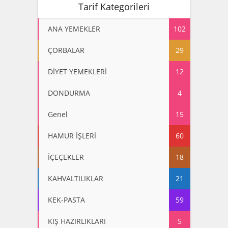
Tarif Kategorileri
ANA YEMEKLER
102
ÇORBALAR
29
DİYET YEMEKLERİ
12
DONDURMA
4
Genel
15
HAMUR İŞLERİ
60
İÇEÇEKLER
18
KAHVALTILIKLAR
21
KEK-PASTA
59
KIŞ HAZIRLIKLARI
5