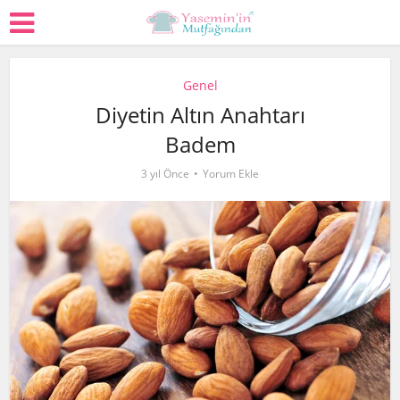
Genel
Diyetin Altın Anahtarı
Badem
3 yıl Önce
Yorum Ekle