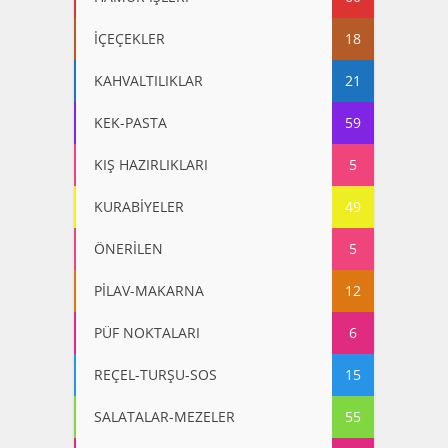
İÇEÇEKLER
18
KAHVALTILIKLAR
21
KEK-PASTA
59
KIŞ HAZIRLIKLARI
5
KURABİYELER
49
ÖNERİLEN
5
PİLAV-MAKARNA
12
PÜF NOKTALARI
6
REÇEL-TURŞU-SOS
15
SALATALAR-MEZELER
55