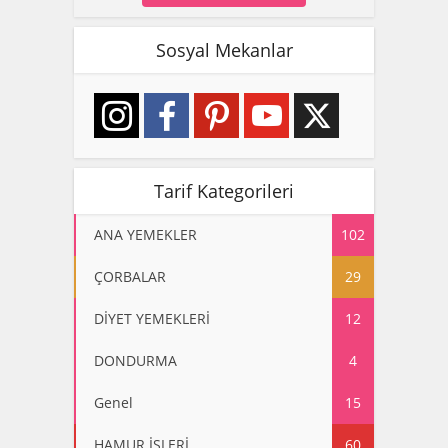
Sosyal Mekanlar
Tarif Kategorileri
ANA YEMEKLER
102
ÇORBALAR
29
DİYET YEMEKLERİ
12
DONDURMA
4
Genel
15
HAMUR İŞLERİ
60