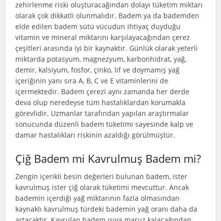
zehirlenme riski oluşturacağından dolayı tüketim miktarı
olarak çok dikkatli olunmalıdır. Badem ya da bademden
elde edilen badem sütü vücudun ihtiyaç duyduğu
vitamin ve mineral miktarını karşılayacağından çerez
çeşitleri arasında iyi bir kaynaktır. Günlük olarak yeterli
miktarda potasyum, magnezyum, karbonhidrat, yağ,
demir, kalsiyum, fosfor, çinko, lif ve doymamış yağ
içeriğinin yanı sıra A, B, C ve E vitaminlerini de
içermektedir. Badem çerezi aynı zamanda her derde
deva olup neredeyse tüm hastalıklardan korumakla
görevlidir. Uzmanlar tarafından yapılan araştırmalar
sonucunda düzenli badem tüketimi sayesinde kalp ve
damar hastalıkları riskinin azaldığı görülmüştür.
Çiğ Badem mi Kavrulmuş Badem mi?
Zengin içerikli besin değerleri bulunan badem, ister
kavrulmuş ister çiğ olarak tüketimi mevcuttur. Ancak
bademin içerdiği yağ miktarının fazla olmasından
kaynaklı kavrulmuş türdeki bademin yağ oranı daha da
artacaktır. Kavrulan badem ısıya maruz kalacağından