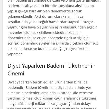
olan badem üretiminde de özen ve önem gösterilmelidir.
Badem, sıcak ya da ılık bir iklim koşuluna alışkın olup
yapısı gereği kuraklık olan dönemlerde zorluk
çekmemektedir. Aksi durum olarak nemli hava
koşullarında ya da soğuk havalardan kaynaklı rüzgar,
yağmur gibi hava olaylarının aşırı oluşumundan ağacın
meyveleri olumsuz etkilenmektedir. İlkbahar
dönemlerinde ise erken dönemde çiçek açtığı için
sonraki dönemlerde gelen kırağılarda çiçekleri olumsuz
etkilenip donar ve bu nedenle ağaç meyve üretimi
yapamaz.
Diyet Yaparken Badem Tüketmenin
Önemi
Diyet yaparken tercih edilen ürünlerden birisi de
bademdir. Badem tüketiminin diyet listelerinde yer
almasının nedenleri arasında ilk sırada kilo vermeye
yardımcı olması olup kişinin öğün aralarında tüketmesi
ile günlük enerji miktarını karşılayacağından dolayı
tüketimi tercih edilmektedir. Kilo vermeyi kolaylaştıran