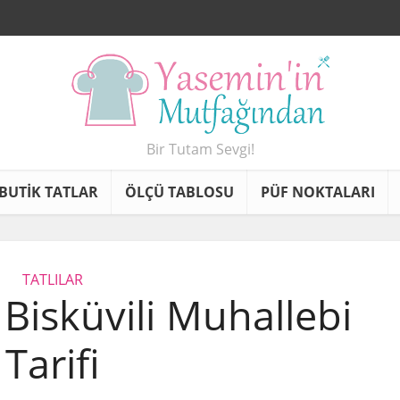
Bir Tutam Sevgi!
BUTİK TATLAR
ÖLÇÜ TABLOSU
PÜF NOKTALARI
TATLILAR
 Bisküvili Muhallebi
Tarifi