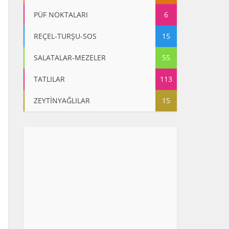
PÜF NOKTALARI
6
REÇEL-TURŞU-SOS
15
SALATALAR-MEZELER
55
TATLILAR
113
ZEYTİNYAĞLILAR
15