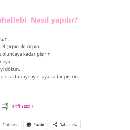
hallebi Nasıl yapılır?
zin.
 çırpıcı ile çırpın.
 oluncaya kadar pişirin.
leyin.
iyi dökün.
ıp ocakta kaynayıncaya kadar pişirin.
Tarifi Yazdır
Pinterest
Yazdır
Daha fazla