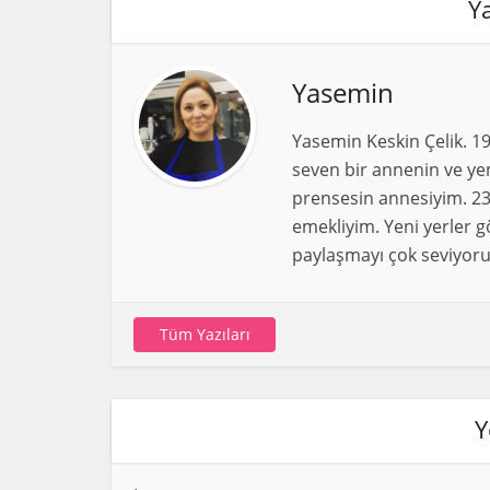
Y
Yasemin
Yasemin Keskin Çelik. 1
seven bir annenin ve yem
prensesin annesiyim. 23
emekliyim. Yeni yerler g
paylaşmayı çok seviyoru
Tüm Yazıları
Y