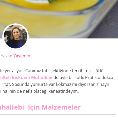
Yazan
Yasemin
tte yer alıyor. Canımız tatlı çektiğinde tercihimizi sütlü
lteli Bisküvili Muhallebi
de öyle bir tatlı. Pratik,oldukça
esh bir tat. Sosunda yumurta var kokmaz mı diyorsanız hayır
lı halinin de nefis olacağı kanaatindeyim.
uhallebi İçin Malzemeler