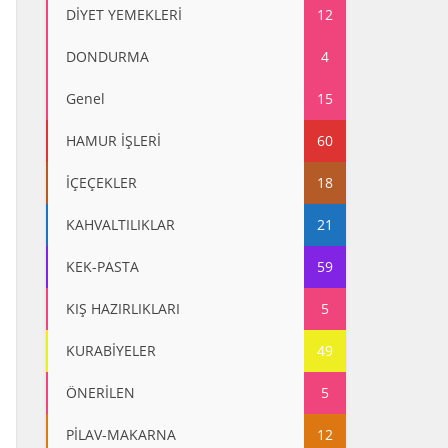
DİYET YEMEKLERİ
12
DONDURMA
4
Genel
15
HAMUR İŞLERİ
60
İÇEÇEKLER
18
KAHVALTILIKLAR
21
KEK-PASTA
59
KIŞ HAZIRLIKLARI
5
KURABİYELER
49
ÖNERİLEN
5
PİLAV-MAKARNA
12