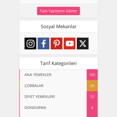
Tüm Yazılarını Göster
Sosyal Mekanlar
Tarif Kategorileri
ANA YEMEKLER
102
ÇORBALAR
29
DİYET YEMEKLERİ
12
DONDURMA
4