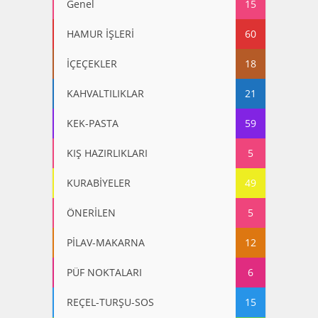
Genel
15
HAMUR İŞLERİ
60
İÇEÇEKLER
18
KAHVALTILIKLAR
21
KEK-PASTA
59
KIŞ HAZIRLIKLARI
5
KURABİYELER
49
ÖNERİLEN
5
PİLAV-MAKARNA
12
PÜF NOKTALARI
6
REÇEL-TURŞU-SOS
15