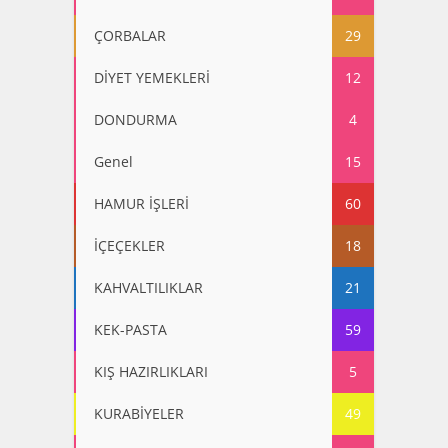
ÇORBALAR
29
DİYET YEMEKLERİ
12
DONDURMA
4
Genel
15
HAMUR İŞLERİ
60
İÇEÇEKLER
18
KAHVALTILIKLAR
21
KEK-PASTA
59
KIŞ HAZIRLIKLARI
5
KURABİYELER
49