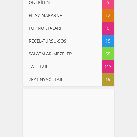
ÖNERİLEN
5
PİLAV-MAKARNA
12
PÜF NOKTALARI
6
REÇEL-TURŞU-SOS
15
SALATALAR-MEZELER
55
TATLILAR
113
ZEYTİNYAĞLILAR
15