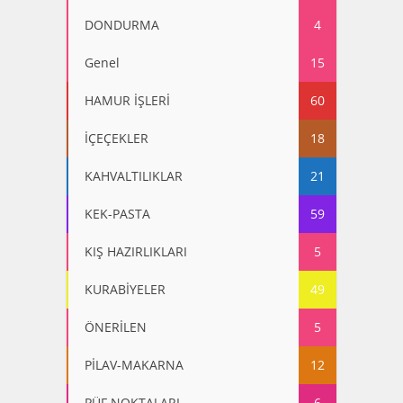
DONDURMA
4
Genel
15
HAMUR İŞLERİ
60
İÇEÇEKLER
18
KAHVALTILIKLAR
21
KEK-PASTA
59
KIŞ HAZIRLIKLARI
5
KURABİYELER
49
ÖNERİLEN
5
PİLAV-MAKARNA
12
PÜF NOKTALARI
6