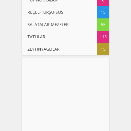
REÇEL-TURŞU-SOS
15
SALATALAR-MEZELER
55
TATLILAR
113
ZEYTİNYAĞLILAR
15