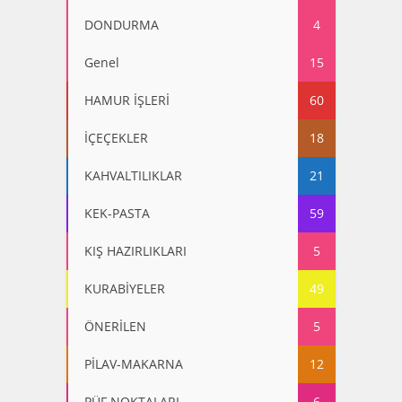
DONDURMA
4
Genel
15
HAMUR İŞLERİ
60
İÇEÇEKLER
18
KAHVALTILIKLAR
21
KEK-PASTA
59
KIŞ HAZIRLIKLARI
5
KURABİYELER
49
ÖNERİLEN
5
PİLAV-MAKARNA
12
PÜF NOKTALARI
6