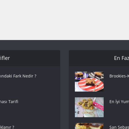
fler
En Faz
ındaki Fark Nedir ?
Brookies-K
ası Tarifi
En İyi Yum
lanır ?
San Sebas