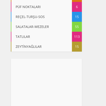
PÜF NOKTALARI
6
REÇEL-TURŞU-SOS
15
SALATALAR-MEZELER
55
TATLILAR
113
ZEYTİNYAĞLILAR
15