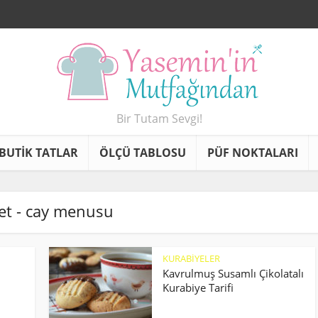
Bir Tutam Sevgi!
BUTİK TATLAR
ÖLÇÜ TABLOSU
PÜF NOKTALARI
ket - cay menusu
KURABİYELER
Kavrulmuş Susamlı Çikolatalı
Kurabiye Tarifi