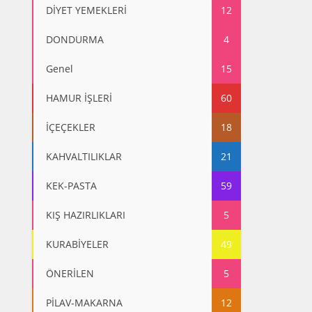
DİYET YEMEKLERİ
12
DONDURMA
4
Genel
15
HAMUR İŞLERİ
60
İÇEÇEKLER
18
KAHVALTILIKLAR
21
KEK-PASTA
59
KIŞ HAZIRLIKLARI
5
KURABİYELER
49
ÖNERİLEN
5
PİLAV-MAKARNA
12