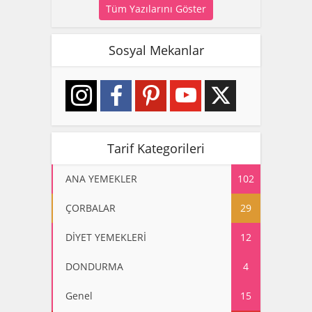
Tüm Yazılarını Göster
Sosyal Mekanlar
Tarif Kategorileri
ANA YEMEKLER
102
ÇORBALAR
29
DİYET YEMEKLERİ
12
DONDURMA
4
Genel
15