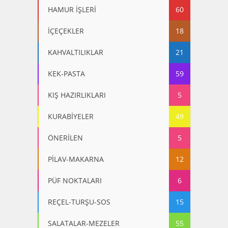
HAMUR İŞLERİ
60
İÇEÇEKLER
18
KAHVALTILIKLAR
21
KEK-PASTA
59
KIŞ HAZIRLIKLARI
5
KURABİYELER
49
ÖNERİLEN
5
PİLAV-MAKARNA
12
PÜF NOKTALARI
6
REÇEL-TURŞU-SOS
15
SALATALAR-MEZELER
55