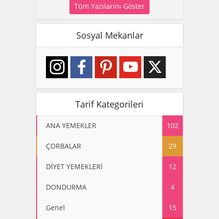
Tüm Yazılarını Göster
Sosyal Mekanlar
Tarif Kategorileri
ANA YEMEKLER
102
ÇORBALAR
29
DİYET YEMEKLERİ
12
DONDURMA
4
Genel
15