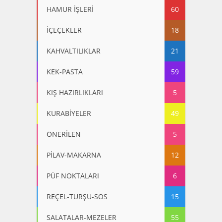
HAMUR İŞLERİ
60
İÇEÇEKLER
18
KAHVALTILIKLAR
21
KEK-PASTA
59
KIŞ HAZIRLIKLARI
5
KURABİYELER
49
ÖNERİLEN
5
PİLAV-MAKARNA
12
PÜF NOKTALARI
6
REÇEL-TURŞU-SOS
15
SALATALAR-MEZELER
55