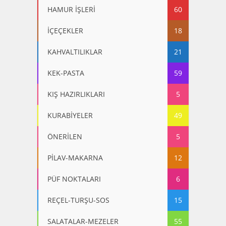
HAMUR İŞLERİ
60
İÇEÇEKLER
18
KAHVALTILIKLAR
21
KEK-PASTA
59
KIŞ HAZIRLIKLARI
5
KURABİYELER
49
ÖNERİLEN
5
PİLAV-MAKARNA
12
PÜF NOKTALARI
6
REÇEL-TURŞU-SOS
15
SALATALAR-MEZELER
55