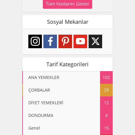
Tüm Yazılarını Göster
Sosyal Mekanlar
Tarif Kategorileri
ANA YEMEKLER
102
ÇORBALAR
29
DİYET YEMEKLERİ
12
DONDURMA
4
Genel
15