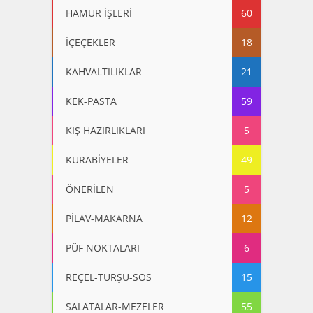
HAMUR İŞLERİ
60
İÇEÇEKLER
18
KAHVALTILIKLAR
21
KEK-PASTA
59
KIŞ HAZIRLIKLARI
5
KURABİYELER
49
ÖNERİLEN
5
PİLAV-MAKARNA
12
PÜF NOKTALARI
6
REÇEL-TURŞU-SOS
15
SALATALAR-MEZELER
55