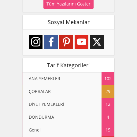
Tüm Yazılarını Göster
Sosyal Mekanlar
Tarif Kategorileri
ANA YEMEKLER
102
ÇORBALAR
29
DİYET YEMEKLERİ
12
DONDURMA
4
Genel
15