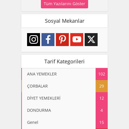
Tüm Yazılarını Göster
Sosyal Mekanlar
Tarif Kategorileri
ANA YEMEKLER
102
ÇORBALAR
29
DİYET YEMEKLERİ
12
DONDURMA
4
Genel
15