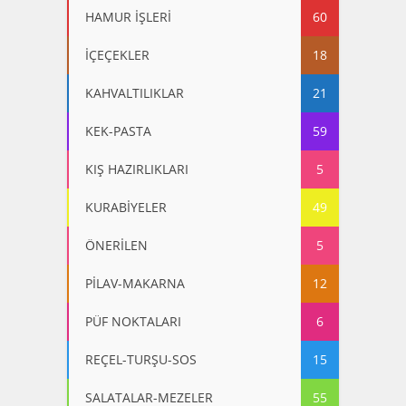
HAMUR İŞLERİ
60
İÇEÇEKLER
18
KAHVALTILIKLAR
21
KEK-PASTA
59
KIŞ HAZIRLIKLARI
5
KURABİYELER
49
ÖNERİLEN
5
PİLAV-MAKARNA
12
PÜF NOKTALARI
6
REÇEL-TURŞU-SOS
15
SALATALAR-MEZELER
55