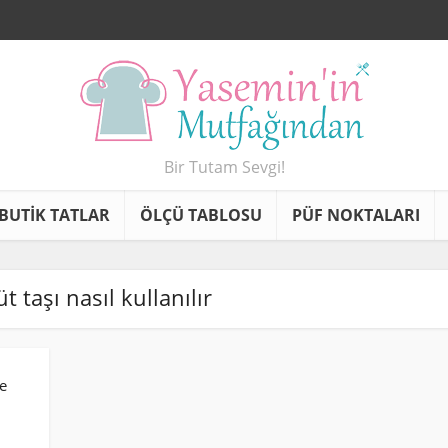
Bir Tutam Sevgi!
BUTİK TATLAR
ÖLÇÜ TABLOSU
PÜF NOKTALARI
üt taşı nasıl kullanılır
e