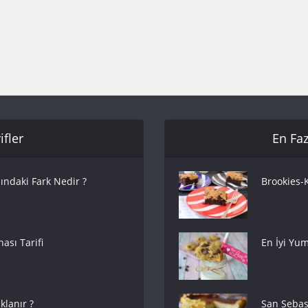
fler
En Faz
ındaki Fark Nedir ?
Brookies-K
ası Tarifi
En İyi Yum
lanır ?
San Sebas