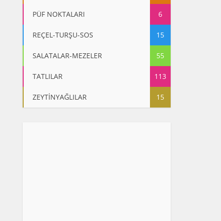
PÜF NOKTALARI
6
REÇEL-TURŞU-SOS
15
SALATALAR-MEZELER
55
TATLILAR
113
ZEYTİNYAĞLILAR
15