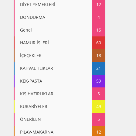
DİYET YEMEKLERİ
12
DONDURMA
4
Genel
15
HAMUR İŞLERİ
60
İÇEÇEKLER
18
KAHVALTILIKLAR
21
KEK-PASTA
59
KIŞ HAZIRLIKLARI
5
KURABİYELER
49
ÖNERİLEN
5
PİLAV-MAKARNA
12