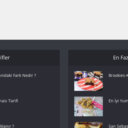
fler
En Faz
ındaki Fark Nedir ?
Brookies-K
ası Tarifi
En İyi Yum
lanır ?
San Sebas