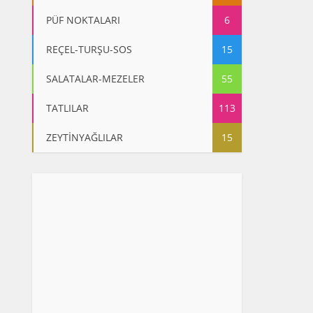
PÜF NOKTALARI
6
REÇEL-TURŞU-SOS
15
SALATALAR-MEZELER
55
TATLILAR
113
ZEYTİNYAĞLILAR
15