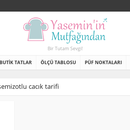
Bir Tutam Sevgi!
BUTİK TATLAR
ÖLÇÜ TABLOSU
PÜF NOKTALARI
semizotlu cacık tarifi