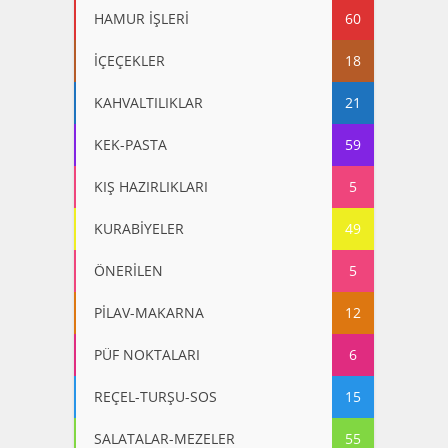
HAMUR İŞLERİ
60
İÇEÇEKLER
18
KAHVALTILIKLAR
21
KEK-PASTA
59
KIŞ HAZIRLIKLARI
5
KURABİYELER
49
ÖNERİLEN
5
PİLAV-MAKARNA
12
PÜF NOKTALARI
6
REÇEL-TURŞU-SOS
15
SALATALAR-MEZELER
55