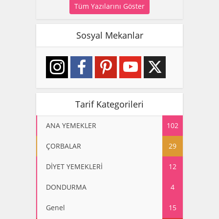
Tüm Yazılarını Göster
Sosyal Mekanlar
Tarif Kategorileri
ANA YEMEKLER
102
ÇORBALAR
29
DİYET YEMEKLERİ
12
DONDURMA
4
Genel
15