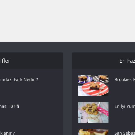
fler
En Faz
ındaki Fark Nedir ?
Brookies-K
ası Tarifi
En İyi Yum
lanır ?
San Sebas