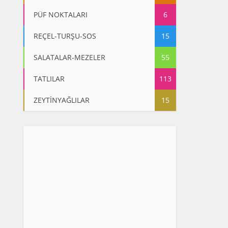
PÜF NOKTALARI
6
REÇEL-TURŞU-SOS
15
SALATALAR-MEZELER
55
TATLILAR
113
ZEYTİNYAĞLILAR
15