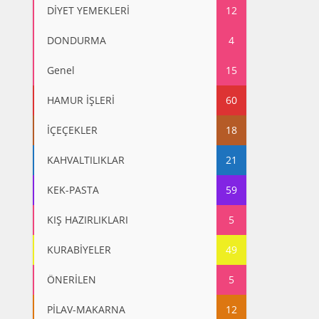
DİYET YEMEKLERİ
12
DONDURMA
4
Genel
15
HAMUR İŞLERİ
60
İÇEÇEKLER
18
KAHVALTILIKLAR
21
KEK-PASTA
59
KIŞ HAZIRLIKLARI
5
KURABİYELER
49
ÖNERİLEN
5
PİLAV-MAKARNA
12