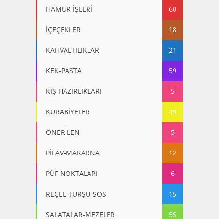
HAMUR İŞLERİ
60
İÇEÇEKLER
18
KAHVALTILIKLAR
21
KEK-PASTA
59
KIŞ HAZIRLIKLARI
5
KURABİYELER
49
ÖNERİLEN
5
PİLAV-MAKARNA
12
PÜF NOKTALARI
6
REÇEL-TURŞU-SOS
15
SALATALAR-MEZELER
55