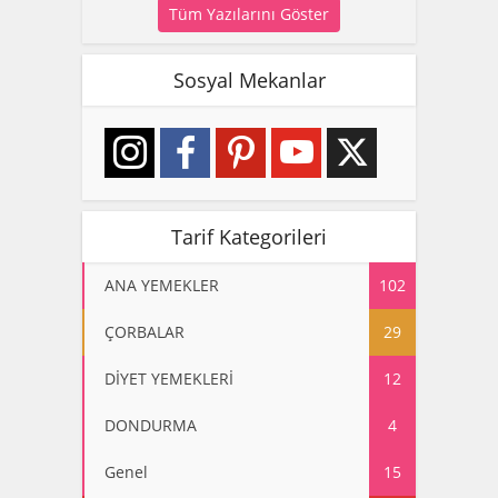
Tüm Yazılarını Göster
Sosyal Mekanlar
Tarif Kategorileri
ANA YEMEKLER
102
ÇORBALAR
29
DİYET YEMEKLERİ
12
DONDURMA
4
Genel
15