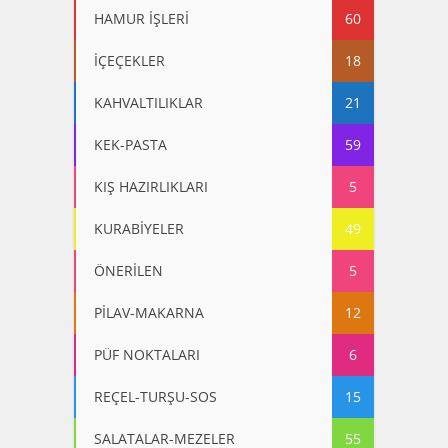
HAMUR İŞLERİ
60
İÇEÇEKLER
18
KAHVALTILIKLAR
21
KEK-PASTA
59
KIŞ HAZIRLIKLARI
5
KURABİYELER
49
ÖNERİLEN
5
PİLAV-MAKARNA
12
PÜF NOKTALARI
6
REÇEL-TURŞU-SOS
15
SALATALAR-MEZELER
55