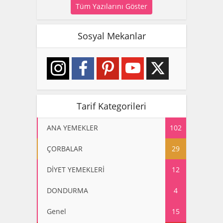
Tüm Yazılarını Göster
Sosyal Mekanlar
Tarif Kategorileri
ANA YEMEKLER
102
ÇORBALAR
29
DİYET YEMEKLERİ
12
DONDURMA
4
Genel
15