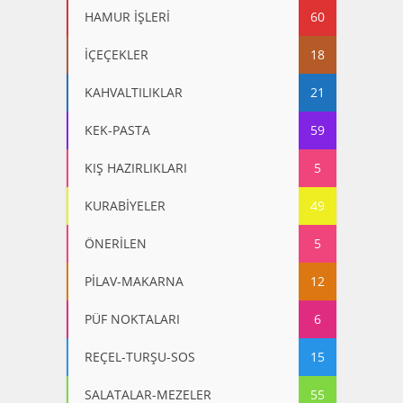
HAMUR İŞLERİ
60
İÇEÇEKLER
18
KAHVALTILIKLAR
21
KEK-PASTA
59
KIŞ HAZIRLIKLARI
5
KURABİYELER
49
ÖNERİLEN
5
PİLAV-MAKARNA
12
PÜF NOKTALARI
6
REÇEL-TURŞU-SOS
15
SALATALAR-MEZELER
55