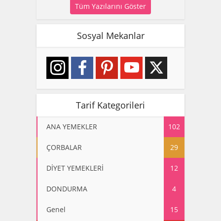
Tüm Yazılarını Göster
Sosyal Mekanlar
Tarif Kategorileri
ANA YEMEKLER
102
ÇORBALAR
29
DİYET YEMEKLERİ
12
DONDURMA
4
Genel
15