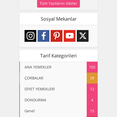
Tüm Yazılarını Göster
Sosyal Mekanlar
Tarif Kategorileri
ANA YEMEKLER
102
ÇORBALAR
29
DİYET YEMEKLERİ
12
DONDURMA
4
Genel
15