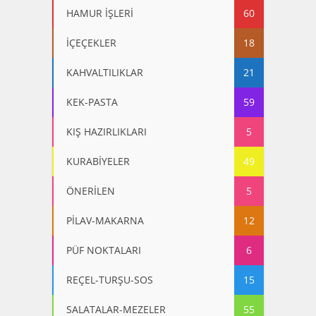
HAMUR İŞLERİ
60
İÇEÇEKLER
18
KAHVALTILIKLAR
21
KEK-PASTA
59
KIŞ HAZIRLIKLARI
5
KURABİYELER
49
ÖNERİLEN
5
PİLAV-MAKARNA
12
PÜF NOKTALARI
6
REÇEL-TURŞU-SOS
15
SALATALAR-MEZELER
55