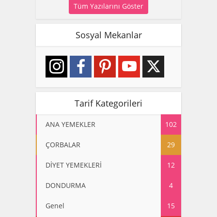
Tüm Yazılarını Göster
Sosyal Mekanlar
Tarif Kategorileri
ANA YEMEKLER
102
ÇORBALAR
29
DİYET YEMEKLERİ
12
DONDURMA
4
Genel
15