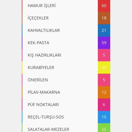
HAMUR İŞLERİ
60
İÇEÇEKLER
18
KAHVALTILIKLAR
21
KEK-PASTA
59
KIŞ HAZIRLIKLARI
5
KURABİYELER
49
ÖNERİLEN
5
PİLAV-MAKARNA
12
PÜF NOKTALARI
6
REÇEL-TURŞU-SOS
15
SALATALAR-MEZELER
55