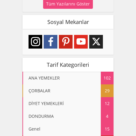
Tüm Yazılarını Göster
Sosyal Mekanlar
Tarif Kategorileri
ANA YEMEKLER
102
ÇORBALAR
29
DİYET YEMEKLERİ
12
DONDURMA
4
Genel
15