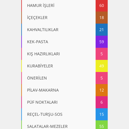
HAMUR İŞLERİ
60
İÇEÇEKLER
18
KAHVALTILIKLAR
21
KEK-PASTA
59
KIŞ HAZIRLIKLARI
5
KURABİYELER
49
ÖNERİLEN
5
PİLAV-MAKARNA
12
PÜF NOKTALARI
6
REÇEL-TURŞU-SOS
15
SALATALAR-MEZELER
55