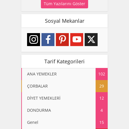
Tüm Yazılarını Göster
Sosyal Mekanlar
Tarif Kategorileri
ANA YEMEKLER
102
ÇORBALAR
29
DİYET YEMEKLERİ
12
DONDURMA
4
Genel
15