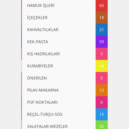
HAMUR İŞLERİ
60
İÇEÇEKLER
18
KAHVALTILIKLAR
21
KEK-PASTA
59
KIŞ HAZIRLIKLARI
5
KURABİYELER
49
ÖNERİLEN
5
PİLAV-MAKARNA
12
PÜF NOKTALARI
6
REÇEL-TURŞU-SOS
15
SALATALAR-MEZELER
55