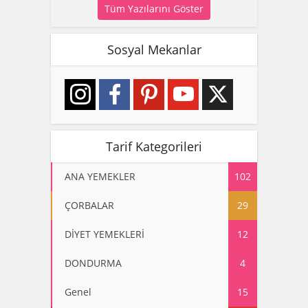
Tüm Yazılarını Göster
Sosyal Mekanlar
Tarif Kategorileri
ANA YEMEKLER
102
ÇORBALAR
29
DİYET YEMEKLERİ
12
DONDURMA
4
Genel
15