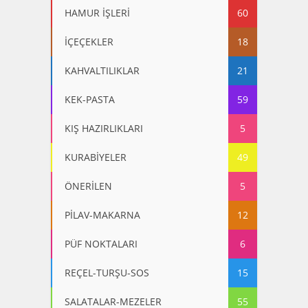
HAMUR İŞLERİ
60
İÇEÇEKLER
18
KAHVALTILIKLAR
21
KEK-PASTA
59
KIŞ HAZIRLIKLARI
5
KURABİYELER
49
ÖNERİLEN
5
PİLAV-MAKARNA
12
PÜF NOKTALARI
6
REÇEL-TURŞU-SOS
15
SALATALAR-MEZELER
55