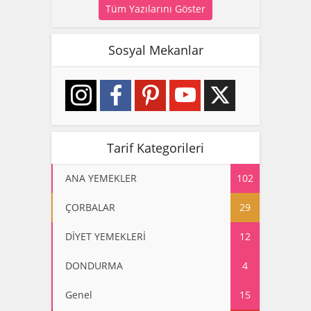
Tüm Yazılarını Göster
Sosyal Mekanlar
Tarif Kategorileri
ANA YEMEKLER
102
ÇORBALAR
29
DİYET YEMEKLERİ
12
DONDURMA
4
Genel
15