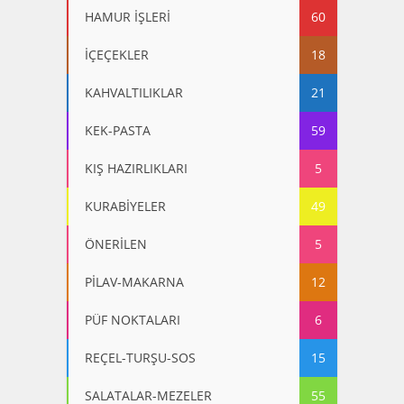
HAMUR İŞLERİ
60
İÇEÇEKLER
18
KAHVALTILIKLAR
21
KEK-PASTA
59
KIŞ HAZIRLIKLARI
5
KURABİYELER
49
ÖNERİLEN
5
PİLAV-MAKARNA
12
PÜF NOKTALARI
6
REÇEL-TURŞU-SOS
15
SALATALAR-MEZELER
55