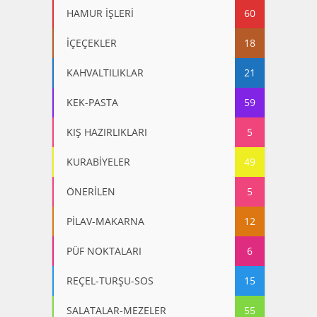
HAMUR İŞLERİ
60
İÇEÇEKLER
18
KAHVALTILIKLAR
21
KEK-PASTA
59
KIŞ HAZIRLIKLARI
5
KURABİYELER
49
ÖNERİLEN
5
PİLAV-MAKARNA
12
PÜF NOKTALARI
6
REÇEL-TURŞU-SOS
15
SALATALAR-MEZELER
55