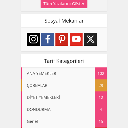
Tüm Yazılarını Göster
Sosyal Mekanlar
Tarif Kategorileri
ANA YEMEKLER
102
ÇORBALAR
29
DİYET YEMEKLERİ
12
DONDURMA
4
Genel
15