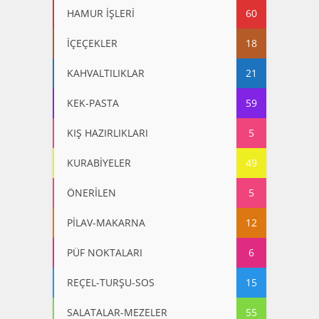
HAMUR İŞLERİ
60
İÇEÇEKLER
18
KAHVALTILIKLAR
21
KEK-PASTA
59
KIŞ HAZIRLIKLARI
5
KURABİYELER
49
ÖNERİLEN
5
PİLAV-MAKARNA
12
PÜF NOKTALARI
6
REÇEL-TURŞU-SOS
15
SALATALAR-MEZELER
55