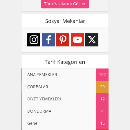
Tüm Yazılarını Göster
Sosyal Mekanlar
Tarif Kategorileri
ANA YEMEKLER
102
ÇORBALAR
29
DİYET YEMEKLERİ
12
DONDURMA
4
Genel
15