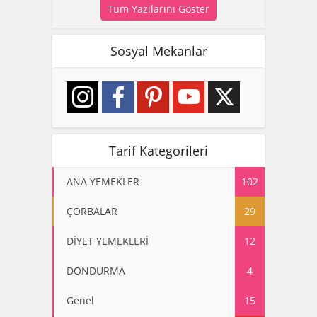
Tüm Yazılarını Göster
Sosyal Mekanlar
Tarif Kategorileri
ANA YEMEKLER
102
ÇORBALAR
29
DİYET YEMEKLERİ
12
DONDURMA
4
Genel
15