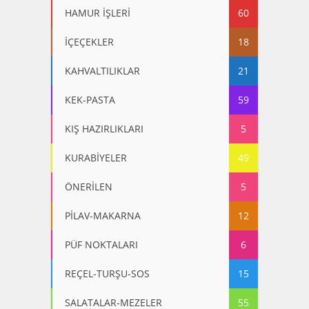
HAMUR İŞLERİ
60
İÇEÇEKLER
18
KAHVALTILIKLAR
21
KEK-PASTA
59
KIŞ HAZIRLIKLARI
5
KURABİYELER
49
ÖNERİLEN
5
PİLAV-MAKARNA
12
PÜF NOKTALARI
6
REÇEL-TURŞU-SOS
15
SALATALAR-MEZELER
55