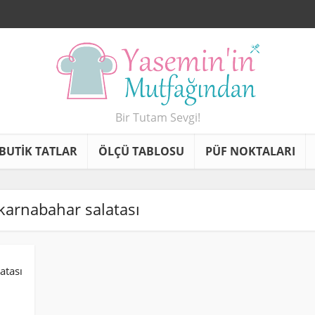
Bir Tutam Sevgi!
BUTİK TATLAR
ÖLÇÜ TABLOSU
PÜF NOKTALARI
 karnabahar salatası
atası