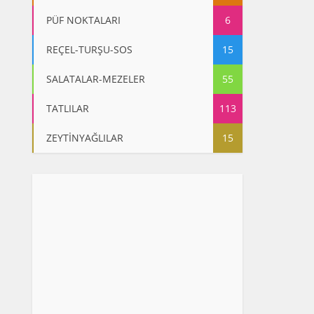
PÜF NOKTALARI
6
REÇEL-TURŞU-SOS
15
SALATALAR-MEZELER
55
TATLILAR
113
ZEYTİNYAĞLILAR
15