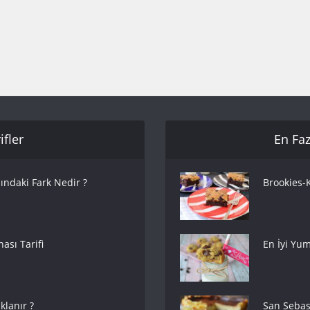
fler
En Faz
ındaki Fark Nedir ?
Brookies-K
ası Tarifi
En İyi Yum
lanır ?
San Sebas