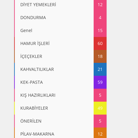
DİYET YEMEKLERİ
12
DONDURMA
4
Genel
15
HAMUR İŞLERİ
60
İÇEÇEKLER
18
KAHVALTILIKLAR
21
KEK-PASTA
59
KIŞ HAZIRLIKLARI
5
KURABİYELER
49
ÖNERİLEN
5
PİLAV-MAKARNA
12