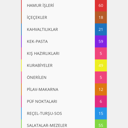
HAMUR İŞLERİ
60
İÇEÇEKLER
18
KAHVALTILIKLAR
21
KEK-PASTA
59
KIŞ HAZIRLIKLARI
5
KURABİYELER
49
ÖNERİLEN
5
PİLAV-MAKARNA
12
PÜF NOKTALARI
6
REÇEL-TURŞU-SOS
15
SALATALAR-MEZELER
55