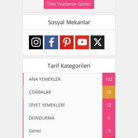
Tüm Yazılarını Göster
Sosyal Mekanlar
Tarif Kategorileri
ANA YEMEKLER
102
ÇORBALAR
29
DİYET YEMEKLERİ
12
DONDURMA
4
Genel
15