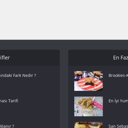
fler
En Faz
ındaki Fark Nedir ?
Brookies-K
ası Tarifi
En İyi Yum
lanır ?
San Sebas