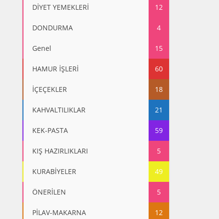
DİYET YEMEKLERİ
12
DONDURMA
4
Genel
15
HAMUR İŞLERİ
60
İÇEÇEKLER
18
KAHVALTILIKLAR
21
KEK-PASTA
59
KIŞ HAZIRLIKLARI
5
KURABİYELER
49
ÖNERİLEN
5
PİLAV-MAKARNA
12