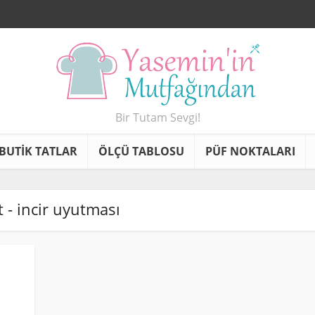
Bir Tutam Sevgi!
BUTİK TATLAR
ÖLÇÜ TABLOSU
PÜF NOKTALARI
t - incir uyutması