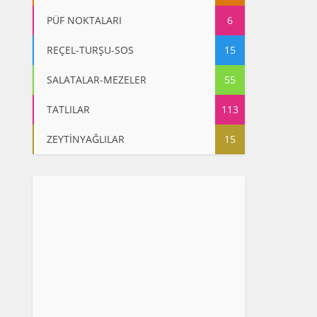
PÜF NOKTALARI
6
REÇEL-TURŞU-SOS
15
SALATALAR-MEZELER
55
TATLILAR
113
ZEYTİNYAĞLILAR
15