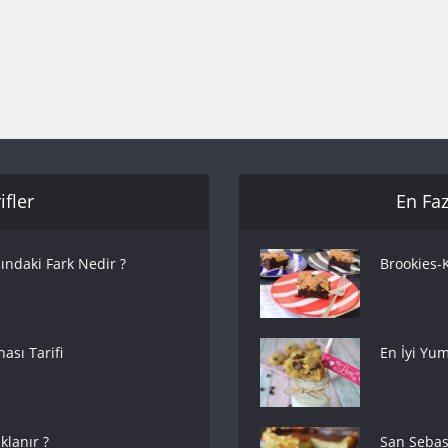
fler
En Faz
ındaki Fark Nedir ?
Brookies-K
ası Tarifi
En İyi Yum
lanır ?
San Sebas