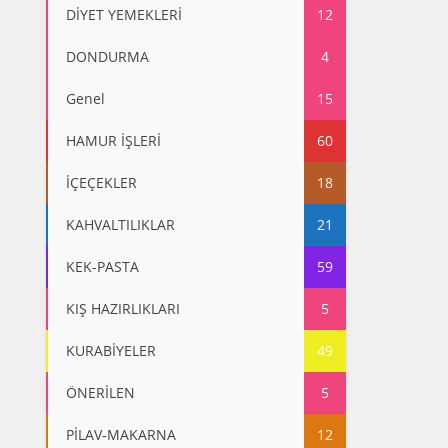
DİYET YEMEKLERİ
12
DONDURMA
4
Genel
15
HAMUR İŞLERİ
60
İÇEÇEKLER
18
KAHVALTILIKLAR
21
KEK-PASTA
59
KIŞ HAZIRLIKLARI
5
KURABİYELER
49
ÖNERİLEN
5
PİLAV-MAKARNA
12