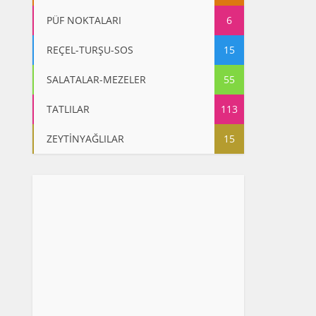
PÜF NOKTALARI
6
REÇEL-TURŞU-SOS
15
SALATALAR-MEZELER
55
TATLILAR
113
ZEYTİNYAĞLILAR
15