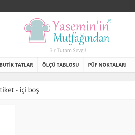
Bir Tutam Sevgi!
BUTİK TATLAR
ÖLÇÜ TABLOSU
PÜF NOKTALARI
tiket - içi boş